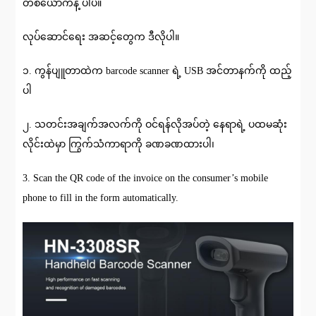
တစ်ယောက်နဲ့ ပါပဲ။
လုပ်ဆောင်ရေး အဆင့်တွေက ဒီလိုပါ။
၁. ကွန်ပျူတာထဲက barcode scanner ရဲ့ USB အင်တာနက်ကို ထည့်
ပါ
၂. သတင်းအချက်အလက်ကို ဝင်ရန်လိုအပ်တဲ့ နေရာရဲ့ ပထမဆုံး
လိုင်းထဲမှာ ကြွက်သံကာရာကို ခဏခဏထားပါ၊
3. Scan the QR code of the invoice on the consumer’s mobile
phone to fill in the form automatically.