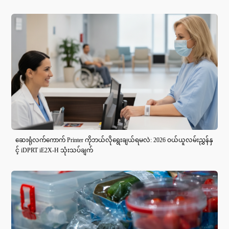
ဆေးရုံလက်ကောက် Printer ကိုဘယ်လိုရွေးချယ်ရမလဲ: 2026 ဝယ်ယူလမ်းညွှန်နှ
င့် iDPRT iE2X-H သုံးသပ်ချက်