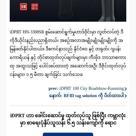
iDPRT HN-3308SR စွမ်းဆောင်ရွက်မှုဟာဒ်ဝိုင်းမှာ လွတ်လပ်တဲ့ ဒီ
ကိုဒီယိုင်းနည်းပညာရှိတယ်၊ အစဉ်အလာအမျိုးမျိုးမျိုးမျိုးကို အ
မြန်ဖတ်နိုင်ပါတယ်။ ဒီစကင်နာသည် နိုင်ငံ၈၀ နှင့် တရုတ်၊ ဂျပန်၊
ကောရိယန် နှင့် တိုင်စာထုတ်လုပ်ချက်များမှာ ကီးဗိုဒ ဘာသာစကား
ထု အထူးသဖြင့် ပေါင်းစပ်ထားတဲ့ အဆောက်အဦး ဒီဇိုင်းထုတ်လုပ်
ငန်းများ၊ ၁.၅ မီတာ ချက်ခြင်း သက်သေခ
prev:
iDPRT 100 City Roadshow-Kunming
နောက်:
RFID tag solution ကို ပိတ်ထားပါ
iDPRT ဟာ ခေါင်းဆောင်မှု ထုတ်လုပ်သူ ဖြစ်ပြီး ကမ္ဘာလုံး
မှာ စာရေးပုံနှိပ်သူသန်း ၆.၅ သန်းကျော်ကို ရောင