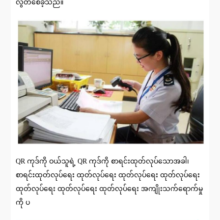
လွတ်စေခဲ့သည်။
QR ကုဒ်ကို ဝယ်သူရဲ့ QR ကုဒ်ကို စာရင်းထုတ်လုပ်သောအခါ၊
စာရင်းထုတ်လုပ်ရေး ထုတ်လုပ်ရေး ထုတ်လုပ်ရေး ထုတ်လုပ်ရေး
ထုတ်လုပ်ရေး ထုတ်လုပ်ရေး ထုတ်လုပ်ရေး အကျိုးသက်ရောက်မှု
ကို ပ