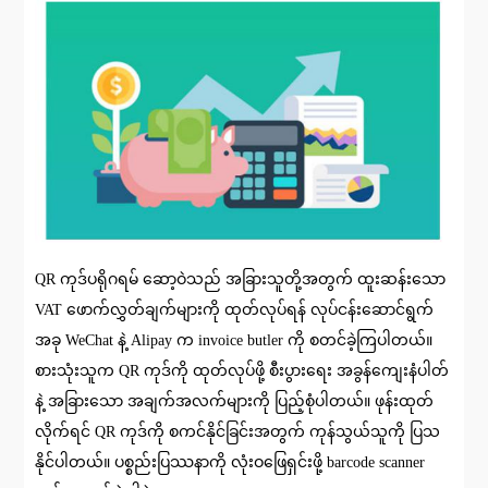
QR ကုဒ်ပရိုဂရမ် ဆော့ဝဲသည် အခြားသူတို့အတွက် ထူးဆန်းသော
VAT ဖောက်လွှတ်ချက်များကို ထုတ်လုပ်ရန် လုပ်ငန်းဆောင်ရွက်
အခု WeChat နဲ့ Alipay က invoice butler ကို စတင်ခဲ့ကြပါတယ်။
စားသုံးသူက QR ကုဒ်ကို ထုတ်လုပ်ဖို့ စီးပွားရေး အခွန်ကျေးနံပါတ်
နဲ့ အခြားသော အချက်အလက်များကို ပြည့်စုံပါတယ်။ ဖုန်းထုတ်
လိုက်ရင် QR ကုဒ်ကို စကင်နိုင်ခြင်းအတွက် ကုန်သွယ်သူကို ပြသ
နိုင်ပါတယ်။ ပစ္စည်းပြဿနာကို လုံးဝဖြေရှင်းဖို့ barcode scanner