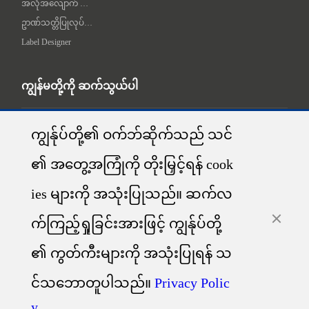
အလိုအလျောက် လက်တွဲချက် စက်
ဥာဏ်သတ္တိပြုလုပ်ရေး စက်
Label Designer
ကျွန်မတို့ကို ဆက်သွယ်ပါ
ADDR：1-5F, No.8, Gaoqi South 12th Road, Huli District, Xiamen, China

ကျွန်ုပ်တို့၏ ဝက်ဘ်ဆိုက်သည် သင်
၏ အတွေ့အကြုံကို တိုးမြှင့်ရန် cook
Tech Support:+86-400-766-7666
Sales Support: contact@idprt.com
ies များကို အသုံးပြုသည်။ ဆက်လ
Technical Support: technical@idprt.com
လူမှုရေး မီဒီယာမှာ ကျွန်မတို့ကို ရှာကြည့်ပါ:
က်ကြည့်ရှုခြင်းအားဖြင့် ကျွန်ုပ်တို့
၏ ကွတ်ကီးများကို အသုံးပြုရန် သ
င်သဘောတူပါသည်။
Privacy Polic
y