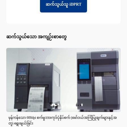
ဆက်သွယ်သူ iDPRT
ဆက်သွယ်သော အကျဉ်းစာတွေ
မှန်ကန်သော 600dpi စက်မှုဘားကုဒ်ပုံနှိပ်စက် (မော်ဒယ်အကြံပြုချက်များနှင့်အ
တူ) ရွေးချယ်ခြင်း