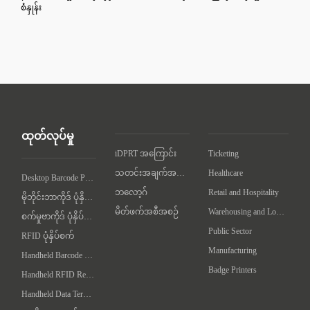
စံနှုန်း
ထုတ်လုပ်မှု
iDPRT အကြောင်း
Ticketing
သတင်းအချက်အလက်
Healthcare
Desktop Barcode Printer
ဘလော့ဂ်
Retail and Hospitality
မိုဘိုင်းဘာကိုဒ် ပုံနှိပ်စက်
မိတ်ဖက်အစီအစဉ်
Warehousing and Logistics
စက်မှုဗာကိုဒ် ပုံနှိပ်စက်
Public Sector
RFID ပုံနှိပ်စက်
Manufacturing
Handheld Barcode Scanner
Badge Printers
Handheld RFID Reader/Writer
Handheld Data Terminal