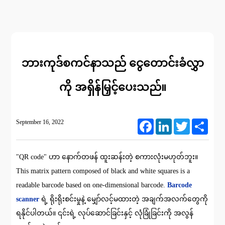
ဘားကုဒ်စကင်နာသည် ငွေတောင်းခံလွှာ
ကို အရှိန်မြှင့်ပေးသည်။
September 16, 2022
Facebook
LinkedIn
Twitter
Share
"QR code" ဟာ နောက်တဖန် ထူးဆန်းတဲ့ စကားလုံးမဟုတ်ဘူး။
This matrix pattern composed of black and white squares is a
readable barcode based on one-dimensional barcode.
Barcode
scanner
ရဲ့ ရိုးရိုးစင်းမှုနဲ့ မျှော်လင့်မထားတဲ့ အချက်အလက်တွေကို
ရနိုင်ပါတယ်။ ၎င်းရဲ့ လုပ်ဆောင်ခြင်းနှင့် လုံခြုံခြင်းကို အလွန်