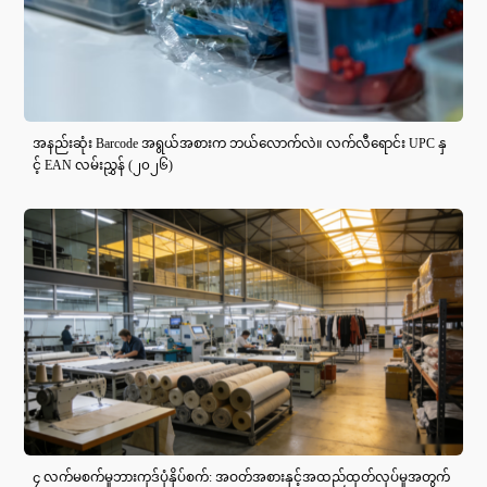
အနည်းဆုံး Barcode အရွယ်အစားက ဘယ်လောက်လဲ။ လက်လီရောင်း UPC နှ
င့် EAN လမ်းညွှန် (၂၀၂၆)
၄ လက်မစက်မှုဘားကုဒ်ပုံနှိပ်စက်: အဝတ်အစားနှင့်အထည်ထုတ်လုပ်မှုအတွက်