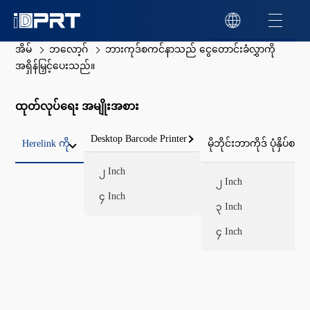
အိမ်
ဘလော့ဂ်
ဘားကုဒ်စကင်နာသည် ငွေတောင်းခံလွှာကို
အရှိန်မြှင့်ပေးသည်။
ထုတ်လုပ်ရေး အမျိုးအစား
Desktop Barcode Printer
Herelink ကို
မိုဘိုင်းဘာကိုဒ် ပုံနှိပ်စက်
၂ Inch
၂ Inch
၄ Inch
၃ Inch
၄ Inch