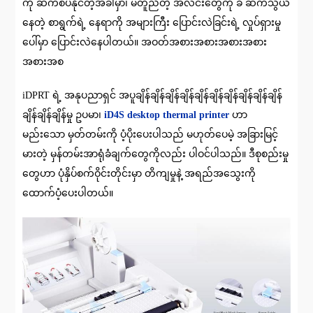
ကို ဆက်စပ်နိုင်တဲ့အခါမှာ၊ မတူညီတဲ့ အလင်းတွေကို ခံ ဆက်သွယ်
နေတဲ့ စာရွက်ရဲ့ နေရာကို အများကြီး ပြောင်းလဲခြင်းရဲ့ လှုပ်ရှားမှု
ပေါ်မှာ ပြောင်းလဲနေပါတယ်။ အဝတ်အစားအစားအစားအစား
အစားအစ
iDPRT ရဲ့ အနုပညာရှင် အပူချိန်ချိန်ချိန်ချိန်ချိန်ချိန်ချိန်ချိန်ချိန်ချိန်
ချိန်ချိန်ချိန်မှု ဥပမာ၊
iD4S desktop thermal printer
ဟာ
မည်းသော မှတ်တမ်းကို ပံ့ပိုးပေးပါသည် မဟုတ်ပေမဲ့ အခြားမြင့်
မားတဲ့ မှန်တမ်းအာရုံခံချက်တွေကိုလည်း ပါဝင်ပါသည်။ ဒီစုစည်းမှု
တွေဟာ ပုံနှိပ်စက်ဝိုင်းတိုင်းမှာ တိကျမှုနဲ့ အရည်အသွေးကို
ထောက်ပံ့ပေးပါတယ်။