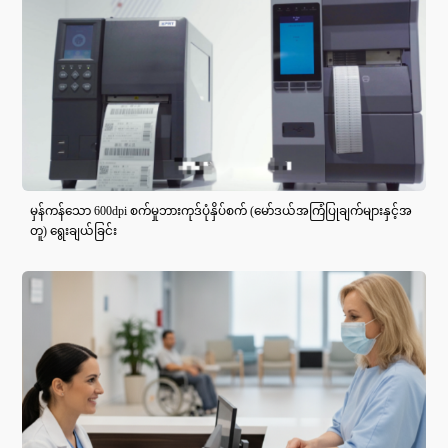
မှန်ကန်သော 600dpi စက်မှုဘားကုဒ်ပုံနှိပ်စက် (မော်ဒယ်အကြံပြုချက်များနှင့်အ
တူ) ရွေးချယ်ခြင်း