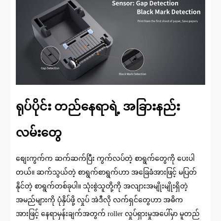
ရုပ်ပိုင်း တည်နေရာရဲ့ အခြားနည်း
လမ်းတွေ
စျေးကွက်က ဆက်ဆက်ပြီး ကွက်လပ်တဲ့ စာရွက်တွေကို ပေးပါ
တယ်။ ဆက်သွယ်တဲ့ စာရွက်စာရွက်ဟာ အခြေခံအားဖြင့် မပြတ်
နိုင်တဲ့ စာရွက်တစ်ခုပါ။ သုံးစွဲသူတို့ကို အလျားအမျိုးမျိုးရှိတဲ့
အမည်များကို ပုံနှိပ်ဖို့ လှုပ် အဲဒီလို လက်ရှင်တွေဟာ အဓိက
အားဖြင့် နေရာမှန်းချက်အတွက် roller လှုပ်ရှားမှုအပေါ်မှာ မူတည်