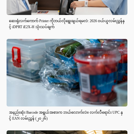
ဆေးရုံလက်ကောက် Printer ကိုဘယ်လိုရွေးချယ်ရမလဲ: 2026 ဝယ်ယူလမ်းညွှန်နှ
င့် iDPRT iE2X-H သုံးသပ်ချက်
အနည်းဆုံး Barcode အရွယ်အစားက ဘယ်လောက်လဲ။ လက်လီရောင်း UPC နှ
င့် EAN လမ်းညွှန် (၂၀၂၆)