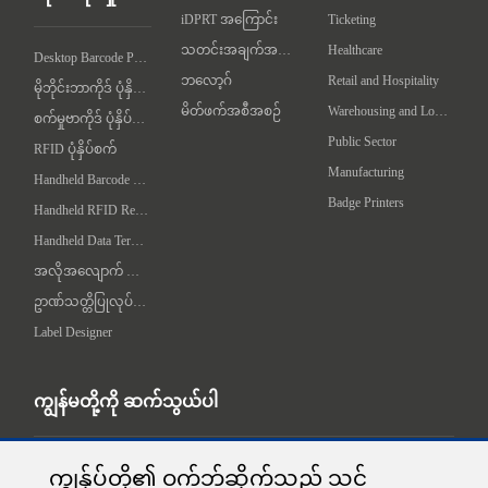
iDPRT အကြောင်း
Ticketing
သတင်းအချက်အလက်
Healthcare
Desktop Barcode Printer
ဘလော့ဂ်
Retail and Hospitality
မိုဘိုင်းဘာကိုဒ် ပုံနှိပ်စက်
မိတ်ဖက်အစီအစဉ်
Warehousing and Logistics
စက်မှုဗာကိုဒ် ပုံနှိပ်စက်
Public Sector
RFID ပုံနှိပ်စက်
Manufacturing
Handheld Barcode Scanner
Badge Printers
Handheld RFID Reader/Writer
Handheld Data Terminal
အလိုအလျောက် လက်တွဲချက် စက်
ဥာဏ်သတ္တိပြုလုပ်ရေး စက်
Label Designer
ကျွန်မတို့ကို ဆက်သွယ်ပါ
ADDR：1-5F, No.8, Gaoqi South 12th Road, Huli District, Xiamen, China

ကျွန်ုပ်တို့၏ ဝက်ဘ်ဆိုက်သည် သင်