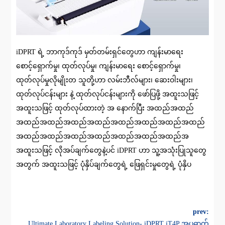
iDPRT ရဲ့ ဘာကုဒ်ကုဒ် မှတ်တမ်းရှင်တွေဟာ ကျန်းမာရေး
စောင့်ရှောက်မှု၊ ထုတ်လုပ်မှု၊ ကျန်းမာရေး စောင့်ရှောက်မှု၊
ထုတ်လုပ်မှုလိုမျိုးတ သူတို့ဟာ လမ်းဘီလ်များ၊ ဆေးဝါးများ၊
ထုတ်လုပ်ငန်းများ နဲ့ ထုတ်လုပ်ငန်းများကို ဖော်ပြဖို့ အထူးသဖြင့်
အထူးသဖြင့် ထုတ်လုပ်ထားတဲ့ အ နောက်ပြီး အထည်အထည်
အထည်အထည်အထည်အထည်အထည်အထည်အထည်အထည်
အထည်အထည်အထည်အထည်အထည်အထည်အထည်အ
အထူးသဖြင့် လိုအပ်ချက်တွေနဲ့ပင် iDPRT ဟာ သူ့အသုံးပြုသူတွေ
အတွက် အထူးသဖြင့် ပုံနှိပ်ချက်တွေရဲ့ ဖြေရှင်းမှုတွေရဲ့ ပုံနှိပ
prev:
Ultimate Laboratory Labeling Solution- iDPRT iT4P အပူဓာတ်