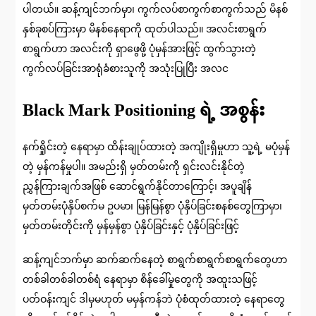
ပါတယ်။ ဆန့်ကျင်ဘက်မှာ၊ ကွက်လပ်စာကွက်စာကွက်သည် မိနစ်
နှစ်ခုစပ်ကြားမှာ မိနစ်နေရာကို ထုတ်ပါသည်။ အလင်းစာရွက်
စာရွက်ဟာ အလင်းကို ရှာဖွေဖို့ ပုံမှန်အားဖြင့် ထွက်သွားတဲ့
ကွက်လပ်ခြင်းအာရုံခံစားသူကို အသုံးပြုပြီး အလင
Black Mark Positioning ရဲ့ အစွန်း
နက်ရှိုင်းတဲ့ နေရာမှာ ထိန်းချုပ်ထားတဲ့ အကျိုးရှိမှုဟာ သူ့ရဲ့ မပုံမှန်
တဲ့ မှန်ကန်မှုပါ။ အမည်းရှိ မှတ်တမ်းကို ရှင်းလင်းနိုင်တဲ့
ညွှန်ကြားချက်အဖြစ် ဆောင်ရွက်နိုင်တာကြောင့်၊ အပူချိန်
မှတ်တမ်းပုံနှိပ်စက်မ ဥပမာ၊ မြန်မြန်စွာ ပုံနှိပ်ခြင်းစနစ်တွေကြာမှာ၊
မှတ်တမ်းတိုင်းကို မှန်မှန်စွာ ပုံနှိပ်ခြင်းနှင့် ပုံနှိပ်ခြင်းဖြင့်
ဆန့်ကျင်ဘက်မှာ ဆက်ဆက်နေတဲ့ စာရွက်စာရွက်စာရွက်တွေဟာ
တစ်ခါတစ်ခါတစ်ရံ နေရာမှာ စိန်ခေါ်မှုတွေကို အထူးသဖြင့်
ပတ်ဝန်းကျင် ဒါမှမဟုတ် မမှန်ကန်ဘဲ ပုံစံထုတ်ထားတဲ့ နေရာတွေ