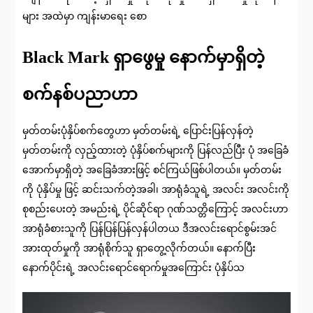
များ အထဲမှာ ကျန်းမာရေး စော
Black Mark ရှာဖွေမှု နောက်မှာရှိတဲ့
စက်နစ်ပညာဟာ
မှတ်တမ်းပုံနှိပ်စက်တွေဟာ မှတ်တမ်းရဲ့ ပြောင်းပြန်လှန်တဲ့
မှတ်တမ်းကို လှည့်ထားတဲ့ ပုံနှိပ်စက်များကို ပြန်လည်ပြီး ပုံ အခြေခံ
အောက်မှာရှိတဲ့ အခြေခံအားဖြင့် စင်ကြယ်ဖြစ်ပါတယ်။ မှတ်တမ်း
ကို ပုံနှိပ်မှု ဖြင့် ဆင်းသက်တဲ့အခါ၊ အာရုံခံသူရဲ့ အလင်း အလင်းကို
စုစည်းပေးတဲ့ အမည်းရဲ့ ပိုင်ဆိုင်ရာ ဂုဏ်သတ္တိကြောင့် အလင်းဟာ
အာရုံခံစားသူကို ပြန်ပြန်ပြန်လှန်ပါတယ ဒီအလင်းရောင်စွမ်းအင်
အားထုတ်မှုကို အာရုံစိုက်သူ ရှာတွေ့လိုက်တယ်။ နောက်ပြီး
နောက်ပိုင်းရဲ့ အလင်းရောင်ရောက်မှုအကြောင်း ပုံနှိပ်သ