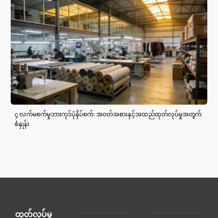
၄ လက်မစက်မှုဘားကုဒ်ပုံနှိပ်စက်: အဝတ်အစားနှင့်အထည်ထုတ်လုပ်မှုအတွက်
စံနှုန်း
ထုတ်လုပ်မှု