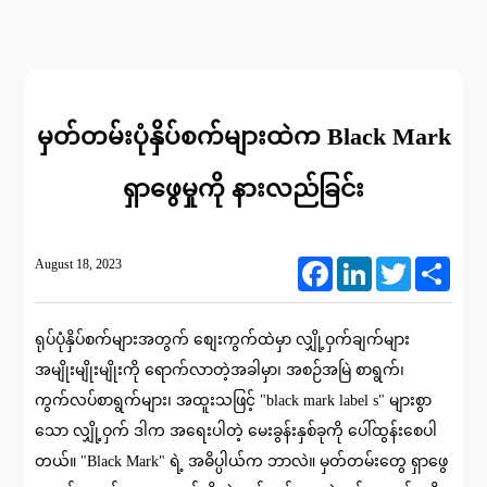
မှတ်တမ်းပုံနှိပ်စက်များထဲက Black Mark
ရှာဖွေမှုကို နားလည်ခြင်း
August 18, 2023
Facebook
LinkedIn
Twitter
Share
ရုပ်ပုံနှိပ်စက်များအတွက် စျေးကွက်ထဲမှာ လျှို့ဝှက်ချက်များ
အမျိုးမျိုးမျိုးကို ရောက်လာတဲ့အခါမှာ၊ အစဉ်အမြဲ စာရွက်၊
ကွက်လပ်စာရွက်များ၊ အထူးသဖြင့် "black mark label s" များစွာ
သော လျှို့ဝှက် ဒါက အရေးပါတဲ့ မေးခွန်းနှစ်ခုကို ပေါ်ထွန်းစေပါ
တယ်။ "Black Mark" ရဲ့ အဓိပ္ပါယ်က ဘာလဲ။ မှတ်တမ်းတွေ ရှာဖွေ