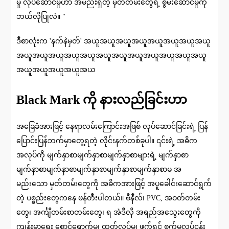
မှု လုပ်ဆောင်မှုဟာ အမည်းရှိတဲ့ မှတ်တမ်းတွေရဲ့ စွမ်းဆောင်မှုကို
ဘယ်လိုပြုလဲ။ "
ဒီစာလုံးက 'နက်နဲမှတ်' အယူအယူအယူအယူအယူအယူအယူအယူ
အယူအယူအယူအယူအယူအယူအယူအယူအယူအယူအယူအယူ
အယူအယူအယူအယူအယ
Black Mark ကို နားလည်ခြင်းဟာ
အခြေခံအားဖြင့် နေရာလမ်းကြောင်းအဖြစ် လုပ်ဆောင်ခြင်းရဲ့ ပြန်
ပြောင်းပြန်ဘက်မှာတွေ့ရတဲ့ လိုင်းနက်တစ်ခုပါ။ ၎င်းရဲ့ အဓိက
အလုပ်ကို မျက်နှာစာမျက်နှာစာမျက်နှာစာများရဲ့ မျက်နှာစာ
မျက်နှာစာမျက်နှာစာမျက်နှာစာမျက်နှာစာမျက်နှာစာမ အ
မည်းသော မှတ်တမ်းတွေကို အဓိကအားဖြင့် အပူခေါင်းဆောင်ရွက်
တဲ့ ပစ္စည်းတွေကနေ ဖန်တီးပါတယ်။ ဗီနီလ်၊ PVC, အဝတ်တမ်း
တွေ၊ အင်္ကျီတမ်းစာတမ်းတွေ၊ ရ အဲဒီလို အရည်အသွေးတွေကို
ကျန်းမာရေး စောင့်ရှောက်မှု၊ ထုတ်လုပ်မှု၊ ဖက်ရှင် စက်မှုလုပ်ငန်း