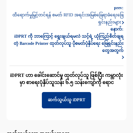
prev:
ထိရောက်မှုမြှင့်တင်ရန် စမတ် RFID အရင်းအမြစ်ခြေရာခံရေးဖြေ
ရှင်းနည်းများ
နောက်:
iDPRT ကို ဘာကြောင့် ရွေးချယ်ရမလဲ သင့်ရဲ့ ယုံကြည်စိတ်ချရ
တဲ့ Barcode Printer ထုတ်လုပ်သူ ပိုစမတ်ပုံနှိပ်ရေး ဖြေရှင်းနည်း
တွေအတွက်
iDPRT ဟာ ခေါင်းဆောင်မှု ထုတ်လုပ်သူ ဖြစ်ပြီး ကမ္ဘာလုံး
မှာ စာရေးပုံနှိပ်သူသန်း ၆.၅ သန်းကျော်ကို ရောင
ဆက်သွယ်သူ iDPRT