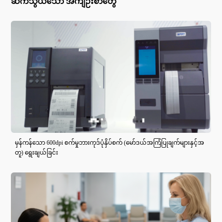
ဆက်သွယ်သော အကျဉ်းစာတွေ
မှန်ကန်သော 600dpi စက်မှုဘားကုဒ်ပုံနှိပ်စက် (မော်ဒယ်အကြံပြုချက်များနှင့်အ
တူ) ရွေးချယ်ခြင်း