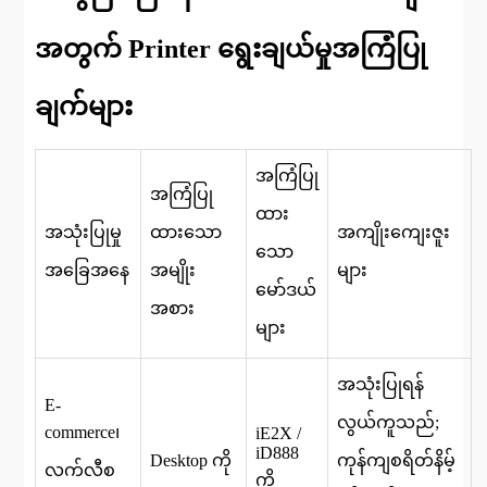
အတွက် Printer ရွေးချယ်မှုအကြံပြု
ချက်များ
အကြံပြု
အကြံပြု
ထား
အသုံးပြုမှု
ထားသော
အကျိုးကျေးဇူး
သော
အခြေအနေ
အမျိုး
များ
မော်ဒယ်
အစား
များ
အသုံးပြုရန်
E-
လွယ်ကူသည်;
commerce၊
iE2X /
iD888
Desktop ကို
ကုန်ကျစရိတ်နိမ့်
လက်လီစ
ကို