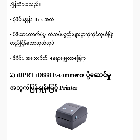
ချိန်ညှိပေးသည်။
• ပုံနှိပ်မှုနှုန်း: 8 ips အထိ
• မီဒီယာထောက်ပံ့မှု: တံဆိပ်ပစ္စည်းများစွာကိုကိုင်တွယ်ပြီး
တည်ငြိမ်သောထုတ်လုပ်
• ဒီဇိုင်း: အသေးစိတ်, နေရာချွေတာခြေရာ
2) iDPRT iD888 E-commerce ပို့ဆောင်မှု
အတွက်မြန်နှုန်းမြင့် Printer