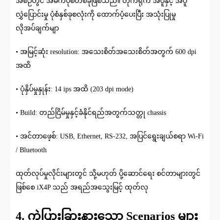
အစဉ်တွင် အဓိကပုံစံတစ်ခုဖြစ်သည်။ တိုက်ရိုက် အပူနှင့် အပူ
လွှဲပြောင်းမှု ပုံစံနှစ်ခုစလုံးကို ထောက်ပံ့ပေးပြီး အသုံးပြုမှု
လိုအပ်ချက်မျာ
• အမြင့်ဆုံး resolution: အသေးစိတ်အသေးစိတ်အတွက် 600 dpi
အထိ
• ပုံနှိပ်မှုနှုန်း: 14 ips အထိ (203 dpi mode)
• Build: တည်ငြိမ်မှုနှင့်ခံနိုင်ရည်အတွက်သတ္တု chassis
• အင်တာဖေ့စ်: USB, Ethernet, RS-232, အပြင်ရွေးချယ်စရာ Wi-Fi
/ Bluetooth
ထုတ်လုပ်မှုလိုင်းများတွင် သို့မဟုတ် ပို့ဆောင်ရေး စင်တာများတွင်
ဖြစ်စေ iX4P သည် အရည်အသွေးမြင့် ထုတ်လု
4. ကွဲပြားခြားနားသော Scenarios များ