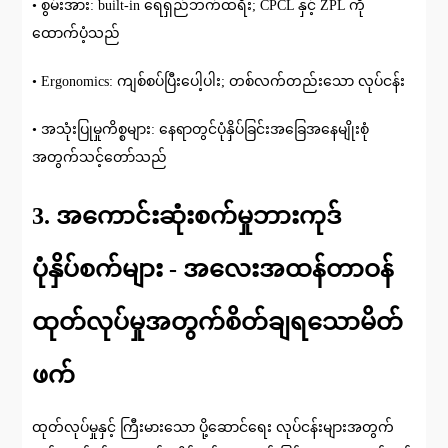
• စွမ်းအား: built-in ရေရှည်ဘက်ထရီး; CPCL နှင့် ZPL ကို
ထောက်ပံ့သည်
• Ergonomics: ကျစ်စပ်ပြီးပေါ့ပါး; တစ်လက်တည်းသော လုပ်ငန်း
• အသုံးပြုမှုကိစ္စများ: နေရာတွင်ပုံနှိပ်ခြင်းအခြေအနေမျိုးစုံ
အတွက်သင့်တော်သည်
3. အကောင်းဆုံးစက်မှုဘားကုဒ်
ပုံနှိပ်စက်များ - အလေးအထန်တာဝန်
ထုတ်လုပ်မှုအတွက်စိတ်ချရသောမိတ်
ဖက်
ထုတ်လုပ်မှုနှင့် ကြီးမားသော ပို့ဆောင်ရေး လုပ်ငန်းများအတွက်