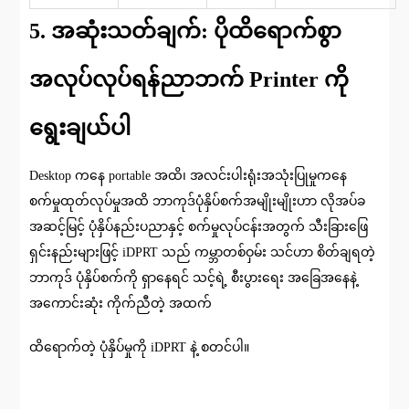
5. အဆုံးသတ်ချက်: ပိုထိရောက်စွာ
အလုပ်လုပ်ရန်ညာဘက် Printer ကို
ရွေးချယ်ပါ
Desktop ကနေ portable အထိ၊ အလင်းပါးရုံးအသုံးပြုမှုကနေ
စက်မှုထုတ်လုပ်မှုအထိ ဘာကုဒ်ပုံနှိပ်စက်အမျိုးမျိုးဟာ လိုအပ်ခ
အဆင့်မြင့် ပုံနှိပ်နည်းပညာနှင့် စက်မှုလုပ်ငန်းအတွက် သီးခြားဖြေ
ရှင်းနည်းများဖြင့် iDPRT သည် ကမ္ဘာတစ်ဝှမ်း သင်ဟာ စိတ်ချရတဲ့
ဘာကုဒ် ပုံနှိပ်စက်ကို ရှာနေရင် သင့်ရဲ့ စီးပွားရေး အခြေအနေနဲ့
အကောင်းဆုံး ကိုက်ညီတဲ့ အထက်
ထိရောက်တဲ့ ပုံနှိပ်မှုကို iDPRT နဲ့ စတင်ပါ။