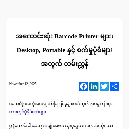
အကောင်းဆုံး Barcode Printer များ:
Desktop, Portable နှင့် စက်မှုပုံစံများ
အတွက် လမ်းညွှန်
November 12, 2025
Facebook
LinkedIn
Twitter
Share
ခေတ်မီရုံးအလိုအလျောက်ပြုပြင်မှုနဲ့ စမတ်ထုတ်လုပ်မှုကြားမှာ
ဘားကုဒ်ပုံနှိပ်စက်များ
ဤဆောင်းပါးသည် အမျိုးအစား သုံးခုတွင် အကောင်းဆုံး ဘာ