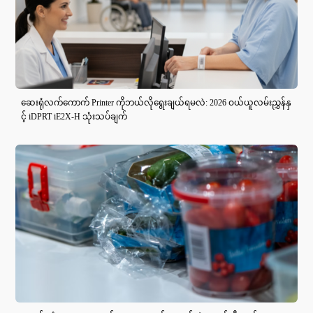
ဆေးရုံလက်ကောက် Printer ကိုဘယ်လိုရွေးချယ်ရမလဲ: 2026 ဝယ်ယူလမ်းညွှန်နှ
င့် iDPRT iE2X-H သုံးသပ်ချက်