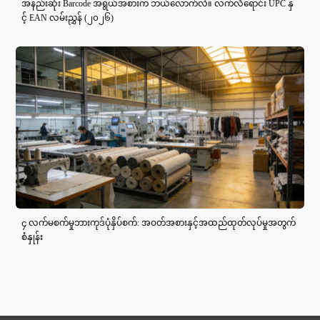
အနည်းဆုံး Barcode အရွယ်အစားက ဘယ်လောက်လဲ။ လက်လီရောင်း UPC နှ
င့် EAN လမ်းညွှန် (၂၀၂၆)
၄ လက်မစက်မှုဘားကုဒ်ပုံနှိပ်စက်: အဝတ်အစားနှင့်အထည်ထုတ်လုပ်မှုအတွက်
စံနှုန်း