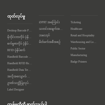
ထုတ်လုပ်မှု
iDPRT အကြောင်း
Ticketing
သတင်းအချက်အလက်
Healthcare
Desktop Barcode Printer
ဘလော့ဂ်
Retail and Hospitality
မိုဘိုင်းဘာကိုဒ် ပုံနှိပ်စက်
မိတ်ဖက်အစီအစဉ်
Warehousing and Logistics
စက်မှုဗာကိုဒ် ပုံနှိပ်စက်
Public Sector
RFID ပုံနှိပ်စက်
Manufacturing
Handheld Barcode Scanner
Badge Printers
Handheld RFID Reader/Writer
Handheld Data Terminal
အလိုအလျောက် လက်တွဲချက် စက်
ဥာဏ်သတ္တိပြုလုပ်ရေး စက်
Label Designer
ကျွန်မတို့ကို ဆက်သွယ်ပါ