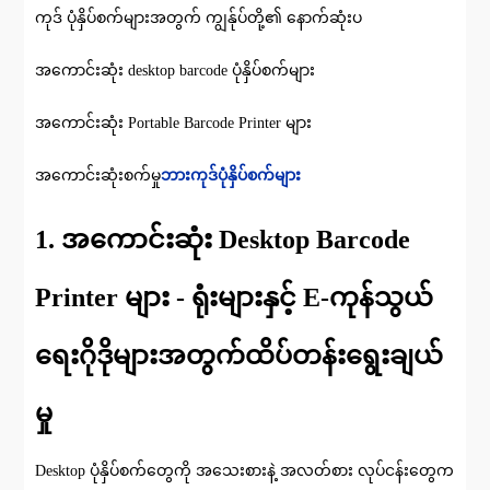
ကုဒ် ပုံနှိပ်စက်များအတွက် ကျွန်ုပ်တို့၏ နောက်ဆုံးပ
အကောင်းဆုံး desktop barcode ပုံနှိပ်စက်များ
အကောင်းဆုံး Portable Barcode Printer များ
အကောင်းဆုံးစက်မှု
ဘားကုဒ်ပုံနှိပ်စက်များ
1. အကောင်းဆုံး Desktop Barcode
Printer များ - ရုံးများနှင့် E-ကုန်သွယ်
ရေးဂိုဒိုများအတွက်ထိပ်တန်းရွေးချယ်
မှု
Desktop ပုံနှိပ်စက်တွေကို အသေးစားနဲ့ အလတ်စား လုပ်ငန်းတွေက