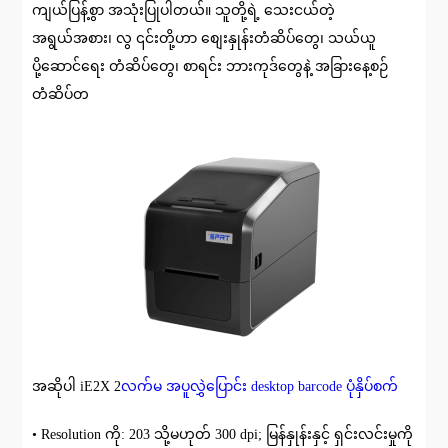
ကျယ်ပြန့်စွာ အသုံးပြုပါတယ်။ သူတို့ရဲ့ သေးငယ်တဲ့
အရွယ်အစား၊ လွ ၎င်းတို့ဟာ စျေးနှုန်းတံဆိပ်တွေ၊ သယ်ယူ
ပို့ဆောင်ရေး တံဆိပ်တွေ၊ စာရင်း ဘားကုဒ်တွေနဲ့ အခြားနေ့စဉ်
တံဆိပ်တ
အဆိုပါ iE2X 2
လက်မ အပူလွှဲပြောင်း desktop barcode ပုံနှိပ်စက်
• Resolution ကို: 203 သို့မဟုတ် 300 dpi; မြန်နှုန်းနှင့် ရှင်းလင်းမှုကို