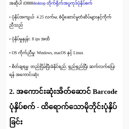
အဆိုပါ iD888
desktop တိုက်ရိုက်အပူကုဒ်ပုံနှိပ်စက်
• ပုံနှိပ်အကျယ်: 4.25 လက်မ; စံပို့ဆောင်မှုတံဆိပ်များနှင့်ကိုက်
ညီသည်
• ပုံနှိပ်မှုနှုန်း: 8 ips အထိ
• OS ကိုက်ညီမှု: Windows, macOS နှင့် Linux
• စိတ်ချရမှု: တည်ငြိမ်ပြီးခံနိုင်ရည်; ရှည်ရှည်ပြီး ဆက်လက်ပြေး
ရန် အကောင်းဆုံး
2. အကောင်းဆုံးအိတ်ဆောင် Barcode
ပုံနှိပ်စက် - ထိရောက်သောမိုဘိုင်းပုံနှိပ်
ခြင်း