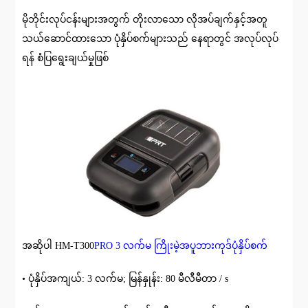
မိုဘိုင်းလုပ်ငန်းများအတွက် တိုးလာသော လိုအပ်ချက်နှင့်အတူ
သယ်ဆောင်ထားသော ပုံနှိပ်စက်များသည် နေရာတွင် အလုပ်လုပ်
ရန် စံပြရွေးချယ်မှုဖြစ်
အဆိုပါ HM-T300
PRO 3 လက်မ ကြိုးမဲ့အပူဘားကုဒ်ပုံနှိပ်စက်
• ပုံနှိပ်အကျယ်: 3 လက်မ; မြန်နှုန်း: 80 မီလီမီတာ / s