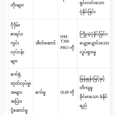
ရှင်းလင်းသော
တိုးများ
ပုံနှိပ်ခြင်း
ဂိုဒိုမ်း
စာရင်း၊
ကြိုးမဲ့ပုံနှိပ်ခြင်း၊
HM-
T300
ကွင်း
အိတ်ဆောင်
ပျော့ပျောင်းသော
PRO ကို
လုပ်ငန်း
လှုပ်ရှားမှု
များ
စက်ရုံ
မြန်နှုန်းမြင့်နှင့်
ထုတ်လုပ်မှု၊
တိကျမှု
အများ
စက်မှု
iX4P ကို
ခိုင်မာသော ခံနိုင်
အပြား
ရည်
ပို့ဆောင်မှု