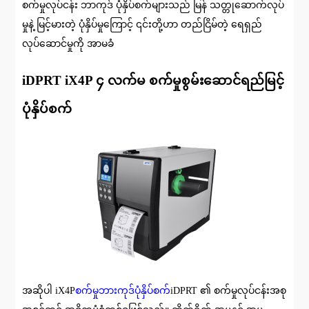
စက်မှုလုပ်ငန်း ဘာကုဒ် ပုံနှိပ်စက်များသည် မြန် သတ္တုဆောက်လုပ်
မှုနဲ့ မြင့်မားတဲ့ ပုံနှိပ်မှုကြောင့် ၎င်းတို့ဟာ တည်ငြိမ်တဲ့ ရေရှည်
လုပ်ဆောင်မှုကို အာမခံ
iDPRT iX4P ၄ လက်မ စက်မှုစွမ်းဆောင်ရည်မြင့်
ပုံနှိပ်စက်
အဆိုပါ iX4P
စက်မှုဘားကုဒ်ပုံနှိပ်စက်
iDPRT ၏ စက်မှုလုပ်ငန်းအစု