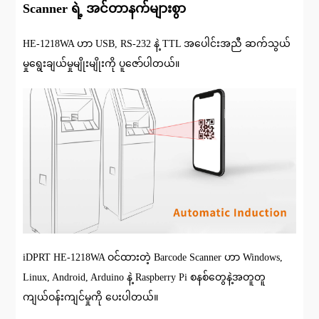
Scanner ရဲ့ အင်တာနက်များစွာ
HE-1218WA ဟာ USB, RS-232 နဲ့ TTL အပေါင်းအညီ ဆက်သွယ်
မှုရွေးချယ်မှုမျိုးမျိုးကို ပူဇော်ပါတယ်။
iDPRT HE-1218WA ဝင်ထားတဲ့ Barcode Scanner ဟာ Windows,
Linux, Android, Arduino နဲ့ Raspberry Pi စနစ်တွေနဲ့အတူတူ
ကျယ်ဝန်းကျင်မှုကို ပေးပါတယ်။