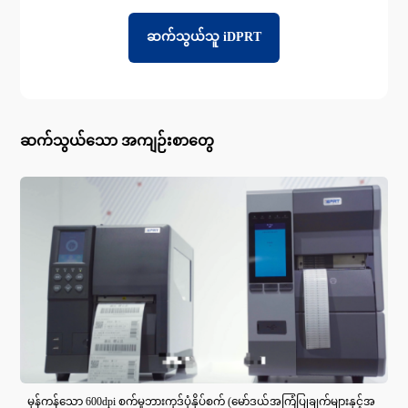
ဆက်သွယ်သူ iDPRT
ဆက်သွယ်သော အကျဉ်းစာတွေ
မှန်ကန်သော 600dpi စက်မှုဘားကုဒ်ပုံနှိပ်စက် (မော်ဒယ်အကြံပြုချက်များနှင့်အ