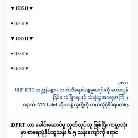
▼ff35ff▼
▼ff36ff▼
▼ff37ff▼
▼ff38ff▼
▼ff39ff▼
prev:
UHF RFID အညွှန်းများ- လက်လီရောင်းချမှုစာရင်းကို တော်လှန်
ခြင်း၊ လုံခြုံရေးနှင့် သုံးစွဲသူအတွေ့အကြုံ
နောက်:
VIN Label ဆိုတာနဲ့ သူတို့ကို ဘယ်လိုပုံနှိပ်ရမလဲ။
iDPRT ဟာ ခေါင်းဆောင်မှု ထုတ်လုပ်သူ ဖြစ်ပြီး ကမ္ဘာလုံး
မှာ စာရေးပုံနှိပ်သူသန်း ၆.၅ သန်းကျော်ကို ရောင