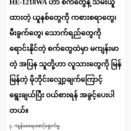
HE-1218WA ဟာ စက်တွေနဲ့ သိမ်းယူ
ထားတဲ့ ယူနစ်တွေကို ကစားစရာတွေ၊
မီးခွက်တွေ၊ သောက်ရည်တွေကို
ရောင်းနိုင်တဲ့ စက်တွေထဲမှာ မကျန်းမာ
တဲ့ အပြန သူတို့ဟာ လူသားတွေကို မြန်
မြန်တဲ့ မိုဘိုင်းလျှော့ချက်ကြောင့်
ရွေးချယ်ပြီး ဝယ်စားရန် အခွင့်ပေးပါ
တယ်။
၄. ကျန်းမာရေးစောင့်ရှောက်မှု