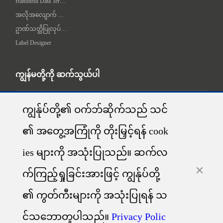
Handheld Data Terminal
အလိုအလျောက် လက်တွဲချက် စက်
ဥာဏ်သတ္တိပြုလုပ်ရေး စက်
Label Designer
ကျွန်မတို့ကို ဆက်သွယ်ပါ
ADDR：1-5F, No.8, Gaoqi South 12th Road, Huli District, Xiamen, China

ကျွန်ုပ်တို့၏ ဝက်ဘ်ဆိုက်သည် သင်
၏ အတွေ့အကြုံကို တိုးမြှင့်ရန် cook
Tech Support:+86-400-766-7666
Sales Support: contact@idprt.com
ies များကို အသုံးပြုသည်။ ဆက်လ
Technical Support: technical@idprt.com
လူမှုရေး မီဒီယာမှာ ကျွန်မတို့ကို ရှာကြည့်ပါ:
က်ကြည့်ရှုခြင်းအားဖြင့် ကျွန်ုပ်တို့
၏ ကွတ်ကီးများကို အသုံးပြုရန် သ
င်သဘောတူပါသည်။
Privacy Polic