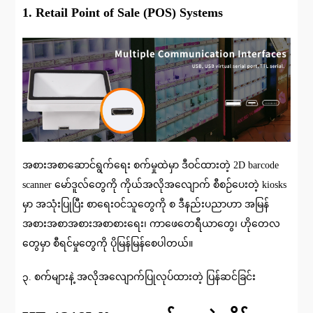
1. Retail Point of Sale (POS) Systems
အစားအစာဆောင်ရွက်ရေး စက်မှုထဲမှာ ဒီဝင်ထားတဲ့ 2D barcode
scanner မော်ဒူလ်တွေကို ကိုယ်အလိုအလျောက် စီစဉ်ပေးတဲ့ kiosks
မှာ အသုံးပြုပြီး စာရေးဝင်သူတွေကို စ ဒီနည်းပညာဟာ အမြန်
အစားအစာအစားအစာစားရေး၊ ကာဖေတေရီယာတွေ၊ ဟိုတေလ
တွေမှာ စီရင်မှုတွေကို ပိုမြန်မြန်စေပါတယ်။
၃. စက်များနဲ့ အလိုအလျောက်ပြုလုပ်ထားတဲ့ ပြန်ဆင်ခြင်း