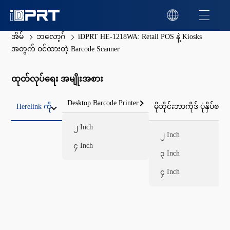
အိမ်
ဘလော့ဂ်
iDPRT HE-1218WA: Retail POS နဲ့ Kiosks
အတွက် ဝင်ထားတဲ့ Barcode Scanner
ထုတ်လုပ်ရေး အမျိုးအစား
Desktop Barcode Printer
Herelink ကို
မိုဘိုင်းဘာကိုဒ် ပုံနှိပ်စက်
၂ Inch
၂ Inch
၄ Inch
၃ Inch
၄ Inch