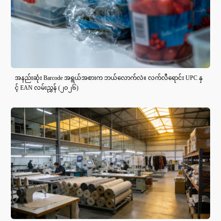
အနည်းဆုံး Barcode အရွယ်အစားက ဘယ်လောက်လဲ။ လက်လီရောင်း UPC နှ
င့် EAN လမ်းညွှန် (၂၀၂၆)