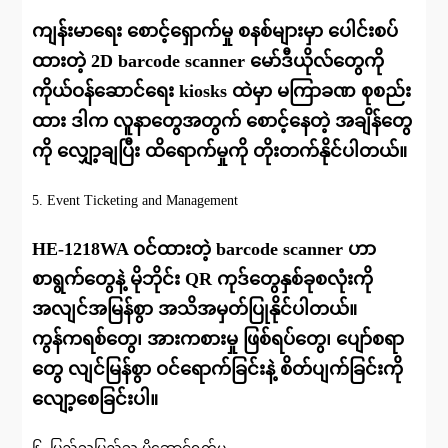
ကျန်းမာရေး စောင့်ရှောက်မှု စနစ်များမှာ ပေါင်းစပ်
ထားတဲ့ 2D barcode scanner မော်ဒီယိုလ်တွေကို
ကိုယ်ဝန်ဆောင်ရေး kiosks ထဲမှာ မကြာခဏ စုစည်း
ထား ဒါက လူနာတွေအတွက် စောင့်နေတဲ့ အချိန်တွေ
ကို လျှော့ချပြီး ထိရောက်မှုကို တိုးတက်နိုင်ပါတယ်။
5. Event Ticketing and Management
HE-1218WA ဝင်ထားတဲ့ barcode scanner ဟာ
စာရွက်တွေနဲ့ မိုဘိုင်း QR ကုဒ်တွေနှစ်ခုစလုံးကို
အလျင်အမြန်စွာ အသိအမှတ်ပြုနိုင်ပါတယ်။
ကွန်ကရစ်တွေ၊ အားကစားမှု ဖြစ်ရပ်တွေ၊ ပျော်စရာ
တွေ လျင်မြန်စွာ ဝင်ရောက်ခြင်းနဲ့ စိတ်ပျက်ခြင်းကို
လျော့စေခြင်းပါ။