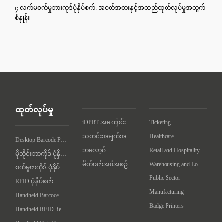
၄ လက်မစက်မှုဘားကုဒ်ပုံနှိပ်စက်: အဝတ်အစားနှင့်အထည်ထုတ်လုပ်မှုအတွက်
စံနှုန်း
ထုတ်လုပ်မှု
iDPRT အကြောင်း
Ticketing
သတင်းအချက်အလက်
Healthcare
Desktop Barcode Printer
ဘလော့ဂ်
Retail and Hospitality
မိုဘိုင်းဘာကိုဒ် ပုံနှိပ်စက်
မိတ်ဖက်အစီအစဉ်
Warehousing and Logistics
စက်မှုဗာကိုဒ် ပုံနှိပ်စက်
Public Sector
RFID ပုံနှိပ်စက်
Manufacturing
Handheld Barcode Scanner
Badge Printers
Handheld RFID Reader/Writer