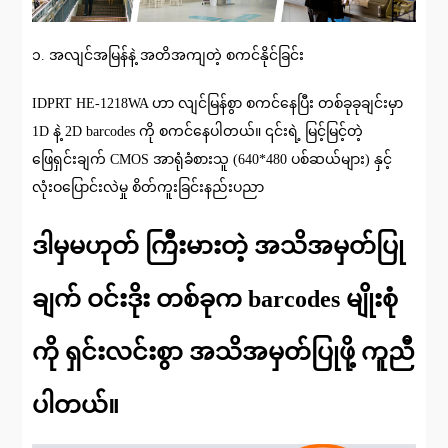
၁. အလျင်အမြန်နဲ့ အတိအကျတဲ့ စကင်နိုင်ခြင်း
IDPRT HE-1218WA ဟာ လျင်မြန်စွာ စကင်နေပြီး တစ်ခုခုချင်းမှာ
1D နဲ့ 2D barcodes ကို စကင်နေပါတယ်။ ၎င်းရဲ့ မြင့်မြင့်တဲ့
ဖြေရှင်းချက် CMOS အာရုံခံစားသူ (640*480 ပစ်ဆယ်များ) နှင့်
လုံးဝပြောင်းလဲမှု စိတ်ကူးခြင်းနည်းပညာ
ဒါမှမဟုတ် ကြီးမားတဲ့ အသိအမှတ်ပြု
ချက် ဝင်းဒိုး တစ်ခုက barcodes မျိုးစုံ
ကို ရှင်းလင်းစွာ အသိအမှတ်ပြုဖို့ ကူညီ
ပါတယ်။