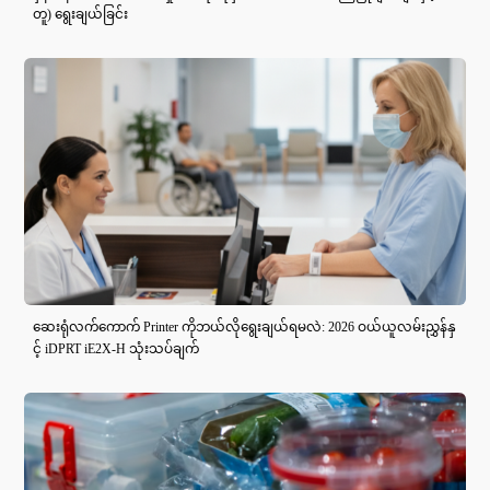
တူ) ရွေးချယ်ခြင်း
ဆေးရုံလက်ကောက် Printer ကိုဘယ်လိုရွေးချယ်ရမလဲ: 2026 ဝယ်ယူလမ်းညွှန်နှ
င့် iDPRT iE2X-H သုံးသပ်ချက်