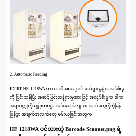
2. Automatic Reading
IDPRT HE-1218WA ဟာ အလိုအလျောက် ဖတ်ရှားမှုနဲ့ အလုပ်စီးမှု
ကို ပြင်းထန်ပြီး အဆင့်ပြင်းထန်ရှားမှုအားဖြင့် အလုပ်စီးမှုက ဒါက
အရာဝတ္ထုကို ချဉ်းကပ်စွာ လုပ်ဆောင်လျက်၊ လက်တွေ့ကို ပိုမြန်
မြန်စွာ အချက်အလက်တွေ ဖမ်းယူခြင်းအတွက
HE 1218WA ဝင်ထားတဲ့ Barcode Scanner.png ရဲ့