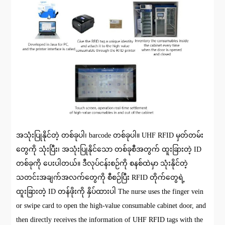
အသုံးပြုနိုင်တဲ့ တစ်ခုပါ၊ barcode တစ်ခုပါ။ UHF RFID မှတ်တမ်း
တွေကို သုံးပြီး၊ အသုံးပြုနိုင်သော တစ်ခုစီအတွက် ထူးခြားတဲ့ ID
တစ်ခုကို ပေးပါတယ်။ ဒီလုပ်ငန်းစဉ်ကို စနစ်ထဲမှာ သုံးနိုင်တဲ့
သတင်းအချက်အလက်တွေကို စီစဉ်ပြီး RFID တိုက်တွေရဲ့
ထူးခြားတဲ့ ID တန်ဖိုးကို နှိပ်ထားပါ The nurse uses the finger vein
or swipe card to open the high-value consumable cabinet door, and
then directly receives the information of UHF RFID tags with the