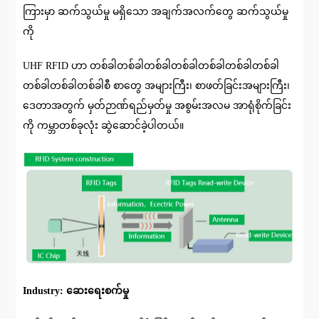
ကြားမှာ ဆက်သွယ်မှု မရှိသော အချက်အလက်တွေ ဆက်သွယ်မှု
ကို
UHF RFID ဟာ တစ်ခါတစ်ခါတစ်ခါတစ်ခါတစ်ခါတစ်ခါတစ်ခါ
တစ်ခါတစ်ခါတစ်ခါစီ စာတွေ အများကြီး၊ စာဖတ်ခြင်းအများကြီး၊
ဒေတာအတွက် မှတ်ဉာဏ်ရည်မှတ်မှု အစွမ်းအလမ အာရုံစိုက်ခြင်း
ကို ကမ္ဘာတစ်ခုလုံး ဆွဲဆောင်ခဲ့ပါတယ်။
Industry: ဆေးရေးစက်မှု