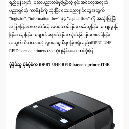
ရည်မှန်းချက်: ဆေးပညာတန်ဖိုးမြင့်တဲ့ စွမ်းအင်တွေအတွက်
ပညာရှင်တဲ့ ကာဗိနစ်ကို သုံးပြီး ဆေးပညာရှင်တွေအတွက်
"logistics", "information flow" နှင့ "capital flow" ကို အသုံးပြုပြီး
အခြားခြားနားတ အဲဒီလို လုပ်ဆောင်ခြင်း၊ ဝယ်ယူခြင်း၊ ကျေးဇူးပြု
ခြင်း၊ သုံးခြင်း၊ ပျောက်ရောက်ခြင်း၊ လိုက်နိုင်ခြင်း၊ စတင်ခြင်း
အတွက် ပိတ်ထားတဲ့ လှုပ်ရှားမှု စီရင်ခြင်းရှိသည်။iDPRT UHF
RFID barcode printers ဟာ သုံးစွဲနိုင်သော တန်ဖိုးမြ
ပုံနှိပ်သူ ပုံစံပုံစံက iDPRT UHF RFID barcode printer iT4R