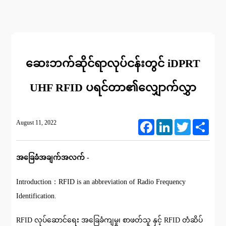
ဆေးဘက်ဆိုင်ရာလုပ်ငန်းတွင် iDPRT
UHF RFID ပရင်တာ၏လျှောက်လွှာ
August 11, 2022
Facebook
LinkedIn
Twitter
Share
အခြေခံအချက်အလက် -
Introduction：RFID is an abbreviation of Radio Frequency
Identification.
RFID လုပ်ဆောင်ရေး အခြေခံကျမှု၊ စာဖတ်သူ နှင့် RFID တံဆိပ်