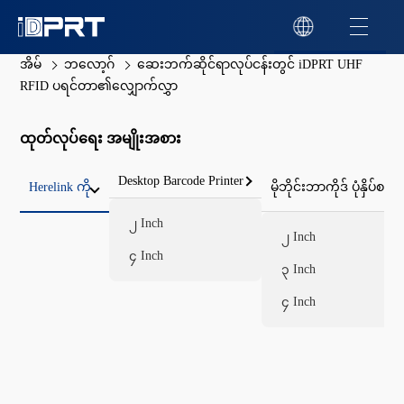
အိမ်
ဘလော့ဂ်
ဆေးဘက်ဆိုင်ရာလုပ်ငန်းတွင် iDPRT UHF
RFID ပရင်တာ၏လျှောက်လွှာ
ထုတ်လုပ်ရေး အမျိုးအစား
Desktop Barcode Printer
Herelink ကို
မိုဘိုင်းဘာကိုဒ် ပုံနှိပ်စက်
၂ Inch
၂ Inch
၄ Inch
၃ Inch
၄ Inch