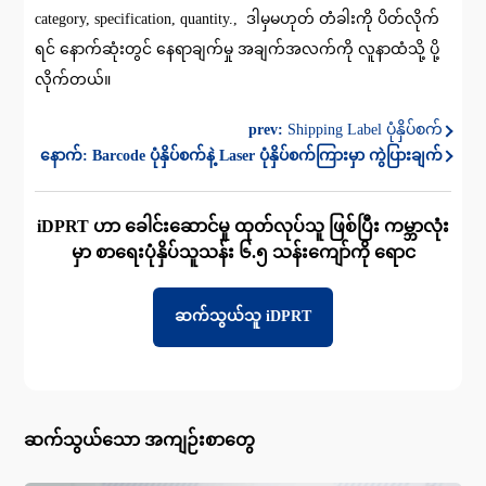
category, specification, quantity., ဒါမှမဟုတ် တံခါးကို ပိတ်လိုက်
ရင် နောက်ဆုံးတွင် နေရာချက်မှု အချက်အလက်ကို လူနာထံသို့ ပို့
လိုက်တယ်။
prev:
Shipping Label ပုံနှိပ်စက်
နောက်:
Barcode ပုံနှိပ်စက်နဲ့ Laser ပုံနှိပ်စက်ကြားမှာ ကွဲပြားချက်
iDPRT ဟာ ခေါင်းဆောင်မှု ထုတ်လုပ်သူ ဖြစ်ပြီး ကမ္ဘာလုံး
မှာ စာရေးပုံနှိပ်သူသန်း ၆.၅ သန်းကျော်ကို ရောင
ဆက်သွယ်သူ iDPRT
ဆက်သွယ်သော အကျဉ်းစာတွေ