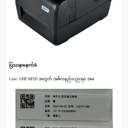
ပြဿနာနောက်ခံ
Core: UHF RFID အတွက် အဓိကနည်းပညာမှာ အဓ