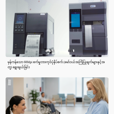
မှန်ကန်သော 600dpi စက်မှုဘားကုဒ်ပုံနှိပ်စက် (မော်ဒယ်အကြံပြုချက်များနှင့်အ
တူ) ရွေးချယ်ခြင်း