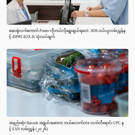
ဆေးရုံလက်ကောက် Printer ကိုဘယ်လိုရွေးချယ်ရမလဲ: 2026 ဝယ်ယူလမ်းညွှန်နှ
င့် iDPRT iE2X-H သုံးသပ်ချက်
အနည်းဆုံး Barcode အရွယ်အစားက ဘယ်လောက်လဲ။ လက်လီရောင်း UPC နှ
င့် EAN လမ်းညွှန် (၂၀၂၆)