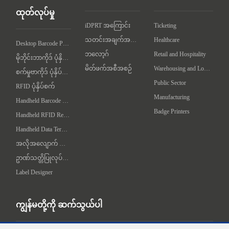
ထုတ်လုပ်မှု
iDPRT အကြောင်း
Ticketing
သတင်းအချက်အလက်
Healthcare
Desktop Barcode Printer
ဘလော့ဂ်
Retail and Hospitality
မိုဘိုင်းဘာကိုဒ် ပုံနှိပ်စက်
မိတ်ဖက်အစီအစဉ်
Warehousing and Logistics
စက်မှုဗာကိုဒ် ပုံနှိပ်စက်
Public Sector
RFID ပုံနှိပ်စက်
Manufacturing
Handheld Barcode Scanner
Badge Printers
Handheld RFID Reader/Writer
Handheld Data Terminal
အလိုအလျောက် လက်တွဲချက် စက်
ဥာဏ်သတ္တိပြုလုပ်ရေး စက်
Label Designer
ကျွန်မတို့ကို ဆက်သွယ်ပါ