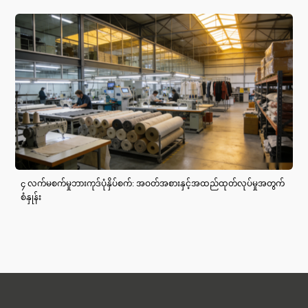
၄ လက်မစက်မှုဘားကုဒ်ပုံနှိပ်စက်: အဝတ်အစားနှင့်အထည်ထုတ်လုပ်မှုအတွက်
စံနှုန်း