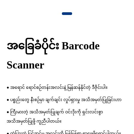
အခြေခံပိုင်း Barcode
Scanner
● အရောင် ရောင်စဉ်တန်းအလင်းနဲ့ မြန်ဆန်နိုင်တဲ့ ဒီဇိုင်းပါ။
● ပစ္စည်းတွေ နီးစဉ်မှာ ချက်ချင်း လှုပ်ရှားမှု အသိအမှတ်ပြုခြင်းဟာ
● ကြီးမားတဲ့ အသိအမှတ်ပြုချက် ဝင်းဒိုးကို ရှင်းလင်းစွာ
အသိအမှတ်ပြုဖို့ ကူညီပါတယ်။
● ကွဲပြားတဲ့ ပြင်ဆင်မှု အလင်းကို မြန်မြန်စွာ ရှာဖွေဖို့ရောင်ပါတယ်။