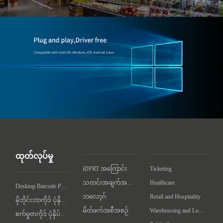
ထုတ်လုပ်မှု
iDPRT အကြောင်း
Ticketing
သတင်းအချက်အလက်
Healthcare
Desktop Barcode Printer
ဘလော့ဂ်
Retail and Hospitality
မိုဘိုင်းဘာကိုဒ် ပုံနှိပ်စက်
မိတ်ဖက်အစီအစဉ်
Warehousing and Logistics
စက်မှုဗာကိုဒ် ပုံနှိပ်စက်