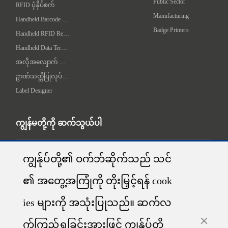
Public Sector
RFID ပုံနှိပ်စက်
Manufacturing
Handheld Barcode Scanner
Badge Printers
Handheld RFID Reader/Writer
Handheld Data Terminal
အလိုအလျောက် လက်တွဲချက် စက်
ဥာဏ်သတ္တိပြုလုပ်ရေး စက်
Label Designer
ကျွန်မတို့ကို ဆက်သွယ်ပါ
ADDR：1-5F, No.8, Gaoqi South 12th Road, Huli District, Xiamen, China

ကျွန်ုပ်တို့၏ ဝက်ဘ်ဆိုက်သည် သင်
၏ အတွေ့အကြုံကို တိုးမြှင့်ရန် cook
Tech Support:+86-400-766-7666
Sales Support: contact@idprt.com
ies များကို အသုံးပြုသည်။ ဆက်လ
Technical Support: technical@idprt.com
လူမှုရေး မီဒီယာမှာ ကျွန်မတို့ကို ရှာကြည့်ပါ:
က်ကြည့်ရှုခြင်းအားဖြင့် ကျွန်ုပ်တို့