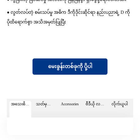
● လွတ်လပ်တဲ့ စမ်းသပ်မှု အဓိက ဒီကိုဒိုင်းဆိုင်ရာ နည်းပညာရဲ့ D ကို
ပိုထိရောက်စွာ အသိအမှတ်ပြုပြီး
မေးခွန်းတစ်ခုကို ပို့ပါ
အသေးစိတ်စာမျက်နှာ
သတ်မှတ်ချက်များ
Accessories
ဗီဒီယို လမ်းညွှန်ချက်
လိုက်ယူပါ