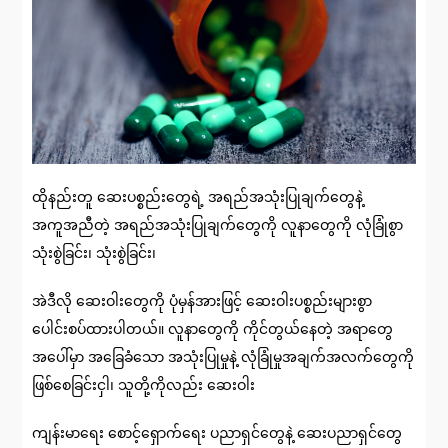
ထိုနည်းတူ ဆေးပစ္စည်းတွေရဲ့ အရည်အသုံးပြုချက်တွေနဲ့
အကူအညီတဲ့ အရည်အသုံးပြုချက်တွေကို လူနာတွေကို လုံခြုံစွာ
သုံးစွဲခြင်း၊ သုံးစွဲခြင်း၊
အဲဒီလို ဆေးဝါးတွေကို ပုံမှန်အားဖြင့် ဆေးဝါးပစ္စည်းများစွာ
ပေါင်းစပ်ထားပါတယ်။ လူနာတွေကို ကိုင်တွယ်နေတဲ့ အရာတွေ
အပေါ်မှာ အခြေခံသော အသုံးပြုမှုနဲ့ လုံခြုံမှုအချက်အလက်တွေကို
ဖြစ်စေခြင်းငှါ၊ သူတို့ကိုလည်း ဆေးဝါး
ကျန်းမာရေး စောင့်ရှောက်ရေး ပညာရှင်တွေနဲ့ ဆေးပညာရှင်တွေ