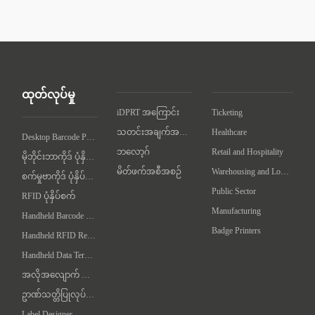
ထုတ်လုပ်မှု
iDPRT အကြောင်း
Ticketing
သတင်းအချက်အလက်
Healthcare
Desktop Barcode Printer
ဘလော့ဂ်
Retail and Hospitality
မိုဘိုင်းဘာကိုဒ် ပုံနှိပ်စက်
မိတ်ဖက်အစီအစဉ်
Warehousing and Logistics
စက်မှုဗာကိုဒ် ပုံနှိပ်စက်
Public Sector
RFID ပုံနှိပ်စက်
Manufacturing
Handheld Barcode Scanner
Badge Printers
Handheld RFID Reader/Writer
Handheld Data Terminal
အလိုအလျောက် လက်တွဲချက် စက်
ဥာဏ်သတ္တိပြုလုပ်ရေး စက်
Label Designer