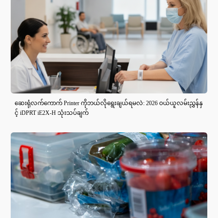
ဆေးရုံလက်ကောက် Printer ကိုဘယ်လိုရွေးချယ်ရမလဲ: 2026 ဝယ်ယူလမ်းညွှန်နှ
င့် iDPRT iE2X-H သုံးသပ်ချက်