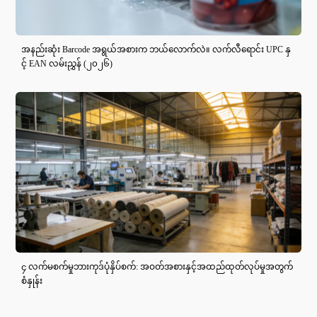
အနည်းဆုံး Barcode အရွယ်အစားက ဘယ်လောက်လဲ။ လက်လီရောင်း UPC နှ
င့် EAN လမ်းညွှန် (၂၀၂၆)
၄ လက်မစက်မှုဘားကုဒ်ပုံနှိပ်စက်: အဝတ်အစားနှင့်အထည်ထုတ်လုပ်မှုအတွက်
စံနှုန်း