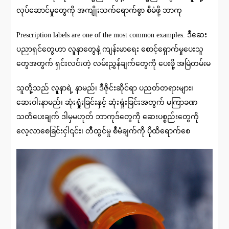
လုပ်ဆောင်မှုတွေကို အကျိုးသက်ရောက်စွာ စီမံဖို့ ဘာကု
Prescription labels are one of the most common examples. ဒီဆေး
ပညာရှင်တွေဟာ လူနာတွေနဲ့ ကျန်းမာရေး စောင့်ရှောက်မှုပေးသူ
တွေအတွက် ရှင်းလင်းတဲ့ လမ်းညွှန်ချက်တွေကို ပေးဖို့ အမြဲတမ်းမ
သူတို့သည် လူနာရဲ့ နာမည်၊ ဒီဇိုင်းဆိုင်ရာ ပညတ်တရားများ၊
ဆေးဝါးနာမည်၊ ဆုံးရှုံးခြင်းနှင့် ဆုံးရှုံးခြင်းအတွက် မကြာခဏ
သတိပေးချက် ဒါမှမဟုတ် ဘာကုဒ်တွေကို ဆေးပစ္စည်းတွေကို
လေ့လာစေခြင်းငှါ၎င်း၊ တီထွင်မှု စီမံချက်ကို ပိုထိရောက်စေ