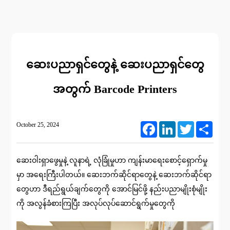
ဆေးပညာရှင်တွေနဲ့ ဆေးပညာရှင်တွေ
အတွက် Barcode Printers
October 25, 2024
Facebook
LinkedIn
Twitter
Share
ဆေးဝါးရှာဖွေမှုနဲ့ လူနာရဲ့ လုံခြုံမှုဟာ ကျန်းမာရေးစောင့်ရှောက်မှု
မှာ အရေးကြီးပါတယ်။ ဆေးဘက်ဆိုင်ရာတွေနဲ့ ဆေးဘက်ဆိုင်ရာ
တွေဟာ ဒီရည်ရွယ်ချက်တွေကို အောင်မြင်ဖို့ နည်းပညာမျိုးစုံမျိုး
ကို အလွန်ခံစားကြပြီး အလုပ်လုပ်ဆောင်ရွက်မှုတွေကို