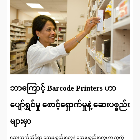
ဘာကြောင့် Barcode Printers ဟာ
ပျော်ရွှင်မှု စောင့်ရှောက်မှုနဲ့ ဆေးပစ္စည်း
များမှာ
ဆေးဘက်ဆိုင်ရာ ဆေးပစ္စည်းတွေနဲ့ ဆေးပစ္စည်းတွေဟာ သူတို့