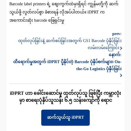
Barcode label printers ရဲ့ စျေးကွက်ထဲမှာရှိရင် ကျွန်မတို့ကို ဆက်
သွယ်ဖို့ လွတ်လပ်စွာ ခံစားရန် လိုအပ်ပါတယ်။ iDPRT က
အကောင်းဆုံး barcode ဖြေရှင်းမှု
prev:
ထုတ်လုပ်ခြင်းနဲ့ ဆက်စပ်ခြင်းအတွက် GS1 Barcode ပုံနှိပ်ခြင်း
လမ်းလမ်းကြောင်း
နောက်:
ထိရောက်မှုအတွက် iDPRT ပို့နိုင်တဲ့ Barcode ပုံနှိပ်စက်များ၊ On-
the-Go Logistics ပုံနှိပ်ခြင်း
iDPRT ဟာ ခေါင်းဆောင်မှု ထုတ်လုပ်သူ ဖြစ်ပြီး ကမ္ဘာလုံး
မှာ စာရေးပုံနှိပ်သူသန်း ၆.၅ သန်းကျော်ကို ရောင
ဆက်သွယ်သူ iDPRT