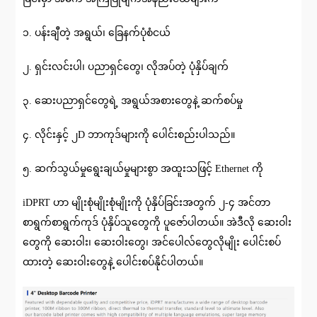
၁. ပန်းချီတဲ့ အရွယ်၊ ခြေနက်ပုံစံငယ်
၂. ရှင်းလင်းပါ၊ ပညာရှင်တွေ၊ လိုအပ်တဲ့ ပုံနှိပ်ချက်
၃. ဆေးပညာရှင်တွေရဲ့ အရွယ်အစားတွေနဲ့ ဆက်စပ်မှု
၄. လိုင်းနှင့် ၂D ဘာကုဒ်များကို ပေါင်းစည်းပါသည်။
၅. ဆက်သွယ်မှုရွေးချယ်မှုများစွာ အထူးသဖြင့် Ethernet ကို
iDPRT ဟာ မျိုးစုံမျိုးစုံမျိုးကို ပုံနှိပ်ခြင်းအတွက် ၂-၄ အင်တာ
စာရွက်စာရွက်ကုဒ် ပုံနှိပ်သူတွေကို ပူဇော်ပါတယ်။ အဲဒီလို ဆေးဝါး
တွေကို ဆေးဝါး၊ ဆေးဝါးတွေ၊ အင်ပေါလ်တွေလိုမျိုး ပေါင်းစပ်
ထားတဲ့ ဆေးဝါးတွေနဲ့ ပေါင်းစပ်နိုင်ပါတယ်။