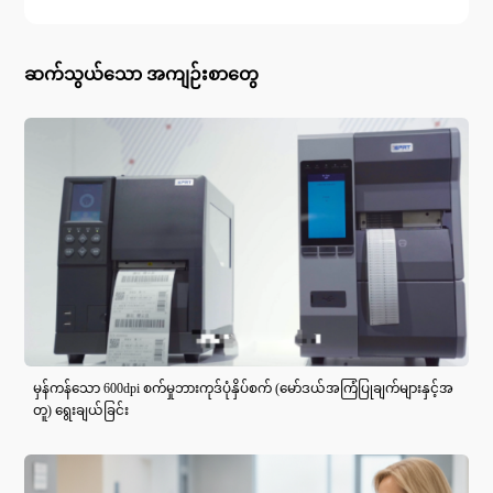
ဆက်သွယ်သော အကျဉ်းစာတွေ
မှန်ကန်သော 600dpi စက်မှုဘားကုဒ်ပုံနှိပ်စက် (မော်ဒယ်အကြံပြုချက်များနှင့်အ
တူ) ရွေးချယ်ခြင်း