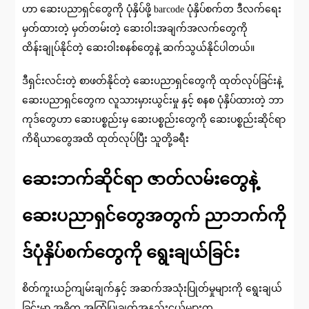
ဟာ ဆေးပညာရှင်တွေကို ပုံနှိပ်ဖို့ barcode ပုံနှိပ်စက်တ ဒီလက်ရေး
မှတ်ထားတဲ့ မှတ်တမ်းတဲ့ ဆေးဝါးအချက်အလက်တွေကို
ထိန်းချုပ်နိုင်တဲ့ ဆေးဝါးစနစ်တွေနဲ့ ဆက်သွယ်နိုင်ပါတယ်။
ဒီရှင်းလင်းတဲ့ စာဖတ်နိုင်တဲ့ ဆေးပညာရှင်တွေကို ထုတ်လုပ်ခြင်းနဲ့
ဆေးပညာရှင်တွေက လူသားမှားယွင်းမှု နှင့် စနစ ပုံနှိပ်ထားတဲ့ ဘာ
ကုဒ်တွေဟာ ဆေးပစ္စည်းမှ ဆေးပစ္စည်းတွေကို ဆေးပစ္စည်းဆိုင်ရာ
ကိရိယာတွေအထိ ထုတ်လုပ်ပြီး သူတို့ခရီး
ဆေးဘက်ဆိုင်ရာ ဇာတ်လမ်းတွေနဲ့
ဆေးပညာရှင်တွေအတွက် ညာဘက်ကို
ဒ်ပုံနှိပ်စက်တွေကို ရွေးချယ်ခြင်း
စိတ်ကူးယဉ်ကျမ်းချက်နှင့် အဆက်အသုံးပြုတ်မှုများကို ရွေးချယ်
ခြင်းမှာ အဓိက အကြံပြုချက်အနည်းငယ်များက