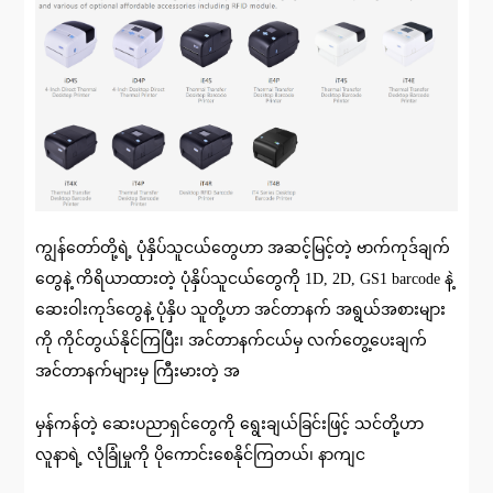
ကျွန်တော်တို့ရဲ့ ပုံနှိပ်သူငယ်တွေဟာ အဆင့်မြင့်တဲ့ ဗာက်ကုဒ်ချက်
တွေနဲ့ ကိရိယာထားတဲ့ ပုံနှိပ်သူငယ်တွေကို 1D, 2D, GS1 barcode နဲ့
ဆေးဝါးကုဒ်တွေနဲ့ ပုံနှိပ သူတို့ဟာ အင်တာနက် အရွယ်အစားများ
ကို ကိုင်တွယ်နိုင်ကြပြီး၊ အင်တာနက်ငယ်မှ လက်တွေ့ပေးချက်
အင်တာနက်များမှ ကြီးမားတဲ့ အ
မှန်ကန်တဲ့ ဆေးပညာရှင်တွေကို ရွေးချယ်ခြင်းဖြင့် သင်တို့ဟာ
လူနာရဲ့ လုံခြုံမှုကို ပိုကောင်းစေနိုင်ကြတယ်၊ နာကျင