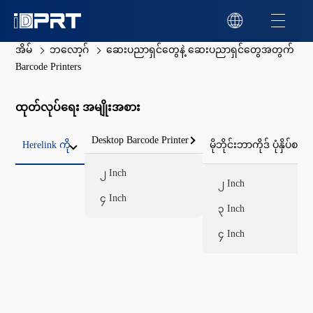
အိမ်
ဘလော့ဂ်
ဆေးပညာရှင်တွေနဲ့ ဆေးပညာရှင်တွေအတွက်
Barcode Printers
ထုတ်လုပ်ရေး အမျိုးအစား
Desktop Barcode Printer
Herelink ကို
မိုဘိုင်းဘာကိုဒ် ပုံနှိပ်စက်
၂ Inch
၂ Inch
၄ Inch
၃ Inch
၄ Inch