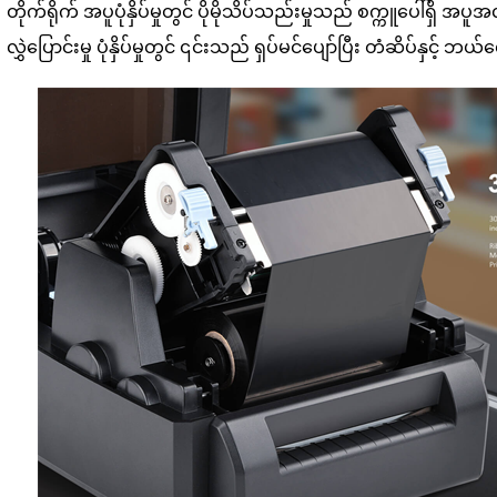
တိုက်ရိုက် အပူပုံနှိပ်မှုတွင် ပိုမိုသိပ်သည်းမှုသည် စက္ကူပေါ်ရှိ အပူအလွှာ
လွှဲပြောင်းမှု ပုံနှိပ်မှုတွင် ၎င်းသည် ရှပ်မင်ပျော်ပြီး တံဆိပ်နှင