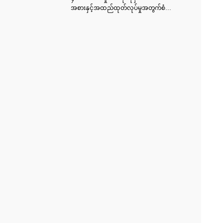
အစားနှင့်အထည်ထုတ်လုပ်မှုအတွက်စံနှု
န်း