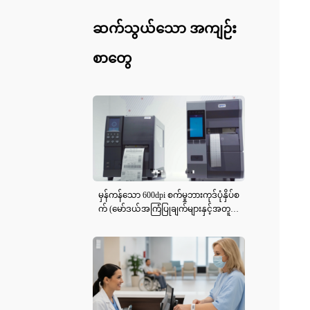
ဆက်သွယ်သော အကျဉ်း
စာတွေ
မှန်ကန်သော 600dpi စက်မှုဘားကုဒ်ပုံနှိပ်စ
က် (မော်ဒယ်အကြံပြုချက်များနှင့်အတူ)
ရွေးချယ်ခြင်း