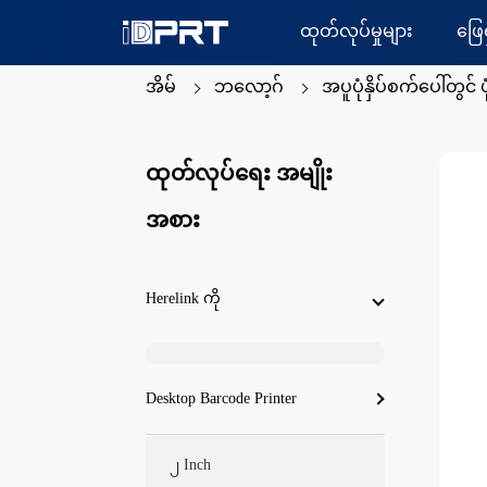
ထုတ်လုပ်မှုများ
ဖြေ
အိမ်
ဘလော့ဂ်
အပူပုံနှိပ်စက်ပေါ်တွင
ထုတ်လုပ်ရေး အမျိုး
အစား
Herelink ကို
Desktop Barcode Printer
၂ Inch