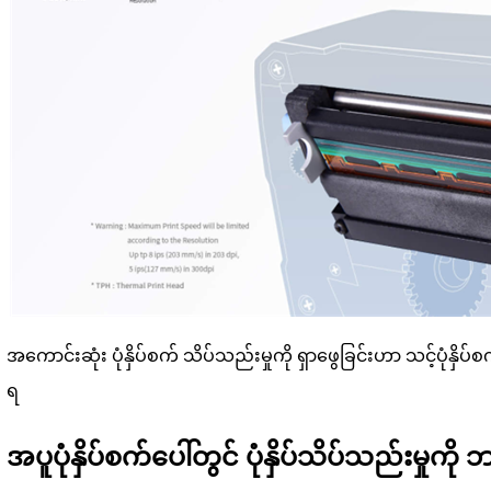
အကောင်းဆုံး ပုံနှိပ်စက် သိပ်သည်းမှုကို ရှာဖွေခြင်းဟာ သင့်ပုံနှိပ်
ရ
အပူပုံနှိပ်စက်ပေါ်တွင် ပုံနှိပ်သိပ်သည်းမှု