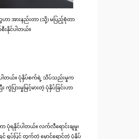
်တွေဟာ အားနည်းတာ (သို့) မပြည့်စုံတာ
က်စီးနိုင်ပါတယ်။
ါတယ်။ ပုံနှိပ်စက်ရဲ့ သိပ်သည်းမှုက
ဲပြားမှုမြင့်မားတဲ့ ပုံနှိပ်ခြင်းဟာ
ညီတာ ပုံရနိုင်ပါတယ်။ လက်လီရောင်းချမှု၊
 ရုပ်ပြင် တွက်တဲ့ မှောင်ရောင်တဲ့ ပုံနှိပ်