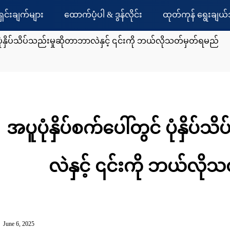
ရှင်းချက်များ
ထောက်ပံ့ပါ & ဒွန်လိုင်း
ထုတ်ကုန် ရွေးချယ်
် ပုံနှိပ်သိပ်သည်းမှုဆိုတာဘာလဲနှင့် ၎င်းကို ဘယ်လိုသတ်မှတ်ရမည်
အပူပုံနှိပ်စက်ပေါ်တွင် ပုံနှိပ
လဲနှင့် ၎င်းကို ဘယ်လို
June 6, 2025