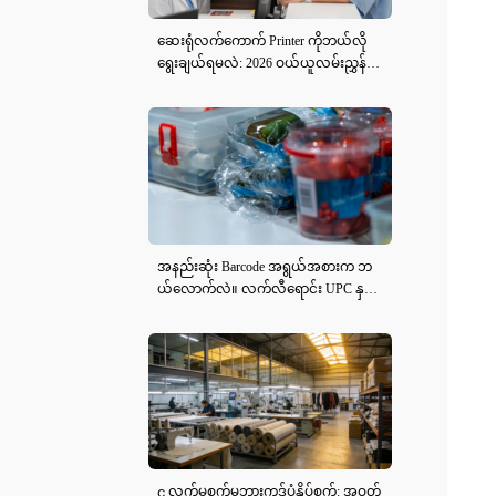
ဆေးရုံလက်ကောက် Printer ကိုဘယ်လို
ရွေးချယ်ရမလဲ: 2026 ဝယ်ယူလမ်းညွှန်နှ
င့် iDPRT iE2X-H သုံးသပ်ချက်
အနည်းဆုံး Barcode အရွယ်အစားက ဘ
ယ်လောက်လဲ။ လက်လီရောင်း UPC နှင့်
EAN လမ်းညွှန် (၂၀၂၆)
၄ လက်မစက်မှုဘားကုဒ်ပုံနှိပ်စက်: အဝတ်