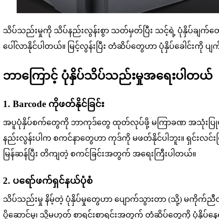
သိပ်သည်းမှုကို သိပ်နည်းလွန်းစွာ သတ်မှတ်ပြီး သင့်ရဲ့ ပုံနှိပ်ချက
ပေါ်လာနိုင်ပါတယ်။ မြင့်လွန်းပြီး တံဆိပ်တွေဟာ ပုံနှိပ်ခေါင်းကို ပျ
ဘာကြောင့် ပုံနှိပ်သိပ်သည်းမှုအရေးပါတယ်
1. Barcode ကိုဖတ်နိုင်ခြင်း
အပူပုံနှိပ်စက်တွေကို ဘာကုဒ်တွေ ထုတ်လုပ်ဖို့ မကြာခဏ အသုံးပြုပ
နည်းလွန်းပါက စကင်နာတွေဟာ ကုဒ်ကို မဖတ်နိုင်ပါဘူး။ ရှင်းလင်းပြီး ကွ
မြန်ဆန်ပြီး တိကျတဲ့ စကင်ခြင်းအတွက် အရေးကြီးပါတယ်။
2. ပရော်ဖက်ရှင်နယ်ပုံစံ
သိပ်သည်းမှု နိမ့်တဲ့ ပုံနှိပ်မှုတွေဟာ ပျောက်သွားတာ (သို့) မကိုက်
ပို့ဆောင်မှု၊ သို့မဟုတ် စာရင်းစာရင်းအတွက် တံဆိပ်တွေကို ပုံနှိပ်နေရင်