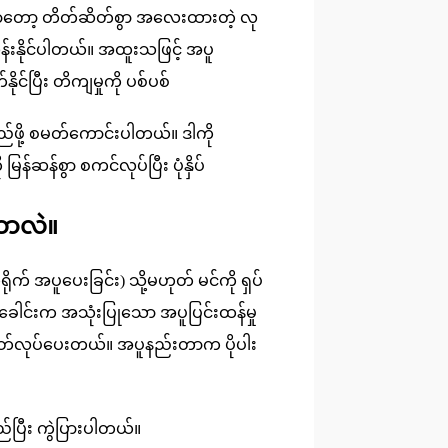
ိပ်မှုမှာတော့ တိတ်ဆိတ်စွာ အလေးထားတဲ့ လု
ွန်းနိုင်ပါတယ်။ အထူးသဖြင့် အပူ
နိုင်ပြီး တိကျမှုကို ပစ်ပစ်
လည်ဖို့ စမတ်ကောင်းပါတယ်။ ဒါကို
န်ဆန်စွာ စကင်လုပ်ပြီး ပုံနှိပ်
ာဘာလဲ။
ိုက် အပူပေးခြင်း) သို့မဟုတ် မင်ကို ရှပ်
နှိပ်ခေါင်းက အသုံးပြုသော အပူပြင်းထန်မှု
ေကို ထုတ်လုပ်ပေးတယ်။ အပူနည်းတာက ပိုပါး
ည်ပြီး ကွဲပြားပါတယ်။