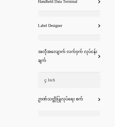
Handheld Data Terminal
Label Designer
အလိုအလျောက် လက်ဝှက် လုပ်ငန်း
ချက်
၄ Inch
ဥာဏ်သတ္တိပြုလုပ်ရေး စက်