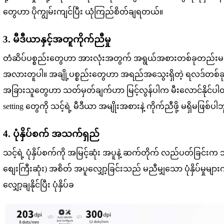
တွေဟာ ပိုကျွမ်းကျင်ပြီး ယုံကြည်စိတ်ချရတယ်။
3. မီဒီယာနှင့်အတူကိုက်ညီမှု
တံဆိပ်ပစ္စည်းတွေဟာ အားလုံးအတွက် အရွယ်အစားတစ်ခုတည်းမ
အလားတူပါ။ အချို့ပစ္စည်းတွေဟာ အရည်အသွေးရှိတဲ့ ရလဒ်တစ်ခုကို ထုတ်လု
အခြားသူတွေဟာ သတ်မှတ်ချက်ဟာ မြင့်လွန်ပါက မီးလောင်နိုင်ပါတယ်၊
setting တွေကို သင့်ရဲ့ မီဒီယာ အမျိုးအစားနဲ့ ကိုက်ညီဖို့ မရှိမဖြစ်ပါဘ
4. ပုံနှိပ်စက် အသက်ရှည်
သင့်ရဲ့ ပုံနှိပ်စက်ကို အမြင့်ဆုံး အပူနဲ့ ဆက်တိုက် လည်ပတ်ခြင်းက ဘာ
စျေးကြီးဆုံး) အစိတ် အပူလျှော့ခြင်းသည် မညီမျှသော ပုံနှိပ်မှုများကို ဖ
လျှော့ချနိုင်ပြီး ပုံနှိပ်ခ