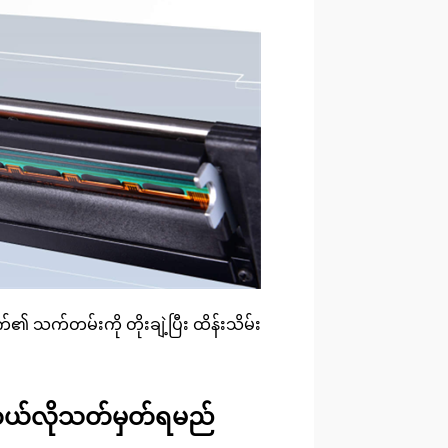
စက်၏ သက်တမ်းကို တိုးချဲ့ပြီး ထိန်းသိမ်း
ကို ဘယ်လိုသတ်မှတ်ရမည်