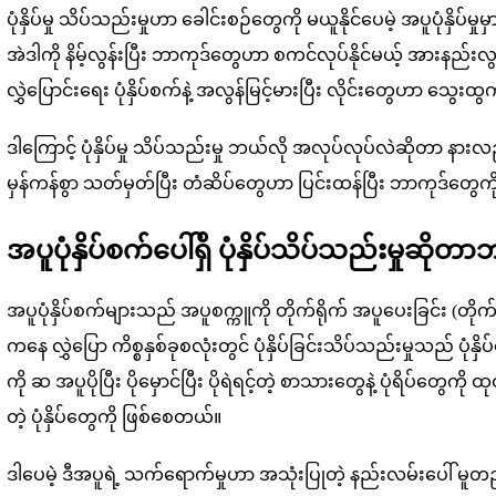
ပုံနှိပ်မှု သိပ်သည်းမှုဟာ ခေါင်းစဉ်တွေကို မယူနိုင်ပေမဲ့ အပူပုံနှ
အဲဒါကို နိမ့်လွန်းပြီး ဘာကုဒ်တွေဟာ စကင်လုပ်နိုင်မယ့် အားနည်းလ
လွှဲပြောင်းရေး ပုံနှိပ်စက်နဲ့ အလွန်မြင့်မားပြီး လိုင်းတွေဟာ သွေးထွက်
ဒါကြောင့် ပုံနှိပ်မှု သိပ်သည်းမှု ဘယ်လို အလုပ်လုပ်လဲဆိုတာ နား
မှန်ကန်စွာ သတ်မှတ်ပြီး တံဆိပ်တွေဟာ ပြင်းထန်ပြီး ဘာကုဒ်တွေကို မြ
အပူပုံနှိပ်စက်ပေါ်ရှိ ပုံနှိပ်သိပ်သည်းမှုဆိုတ
အပူပုံနှိပ်စက်များသည် အပူစက္ကူကို တိုက်ရိုက် အပူပေးခြင်း (တိုက်ရ
ကနေ လွှဲပြော ကိစ္စနှစ်ခုစလုံးတွင် ပုံနှိပ်ခြင်းသိပ်သည်းမှုသည် ပုံ
ကို ဆ အပူပိုပြီး ပိုမှောင်ပြီး ပိုရဲရင့်တဲ့ စာသားတွေနဲ့ ပုံရိပ်တွ
တဲ့ ပုံနှိပ်တွေကို ဖြစ်စေတယ်။
ဒါပေမဲ့ ဒီအပူရဲ့ သက်ရောက်မှုဟာ အသုံးပြုတဲ့ နည်းလမ်းပေါ် မူတ