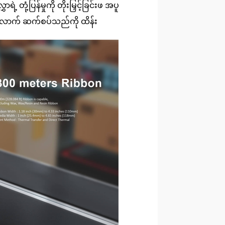
ရဲ့ တုံ့ပြန်မှုကို တိုးမြှင့်ခြင်းဖ အပူ
့် ဘယ်လောက် ဆက်စပ်သည်ကို ထိန်း