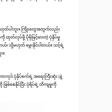
ဟုတ်ပါဘူး။ ကြိုးတွေအတွက်လည်း
ပ်ဖို့ ပိုမိုမြင့်မားတဲ့ ပုံနှိပ်မှု
 သို့မဟုတ် မွှေးနိုင်ပါတယ်။ သင့်ရဲ့
ူး။
းကုဒ် ပုံနှိပ်စက်ရဲ့ အရေးကြီးဆုံး (နဲ့
ြစ်စေနိုင်ပြီး ပုံရိပ်ရဲ့ တိကျမှုကို